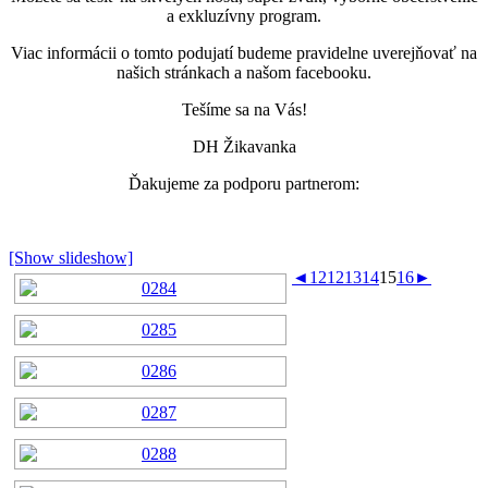
a exkluzívny program.
Viac informácii o tomto podujatí budeme pravidelne uverejňovať na
našich stránkach a našom facebooku.
Tešíme sa na Vás!
DH Žikavanka
Ďakujeme za podporu partnerom:
[Show slideshow]
◄
1
2
12
13
14
15
16
►