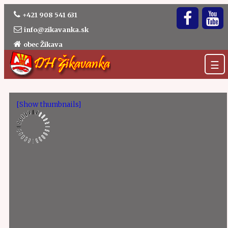
+421 908 541 631
info@zikavanka.sk
obec Žikava
☰
[Show thumbnails]