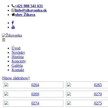
+421 908 541 631
info@zikavanka.sk
obec Žikava
☰
Úvod
Novinky
História
Koncerty
Galéria
Kontakt
[Show slideshow]